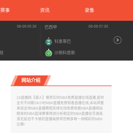
要赛事
资讯
录像
08-09 05:30
08-09 07:30
巴西甲
巴西甲
科里蒂巴
博
技
沙佩科恩斯
弗
网站介绍
24直播网【湖人】推荐实时NBA免费直播在线直播,提供
全天不间断24小时NBA直播免费观看直播在线,本站郑重
承诺全场NBA直播赛程安排在线免费观看NBA直播网站
精准的NBA篮球赛事预测分析稳定的NBA直播信号源高
清无延迟不卡顿的直播画质带您畅享每一场精彩的NBA
比赛!