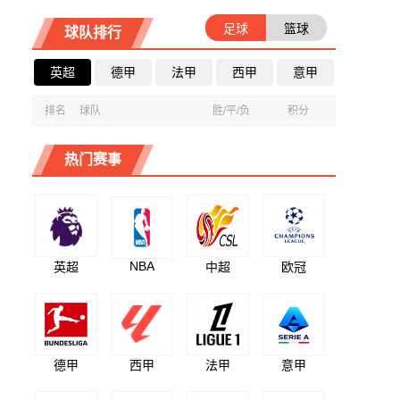
足球
篮球
球队排行
英超
德甲
法甲
西甲
意甲
排名
球队
胜/平/负
积分
热门赛事
NBA
英超
中超
欧冠
德甲
西甲
法甲
意甲