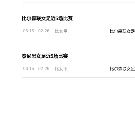
比尔森联女足近5场比赛
03:15
02-26
比女甲
比尔森联女足
泰尼恩女足近5场比赛
03:15
02-26
比女甲
比尔森联女足