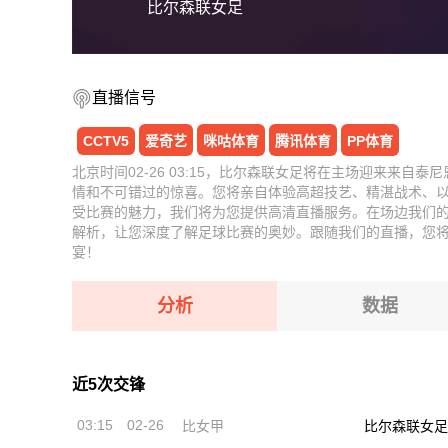
比尔森联女足
直播信号
CCTV5
爱奇艺
咪咕体育
腾讯体育
PP体育
北京时间02-26 03:15，比尔森联女足将在主场迎来来
情和不可错过的惊喜。您将亲自体验高超技艺、精湛战术、
受比赛的魅力，我们将为您提供高清直播服务。在场边我们
解析，让您深度了解足球比赛的奥妙。跟随我们的直播，您
宴！
分析
数据
近5次交锋
03:15
02-26
比女甲
比尔森联女足